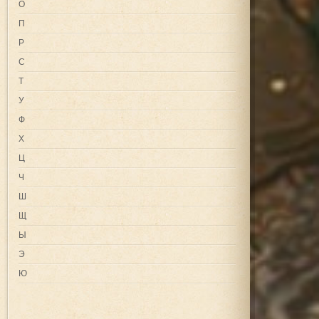
О
П
Р
С
Т
У
Ф
Х
Ц
Ч
Ш
Щ
Ы
Э
Ю