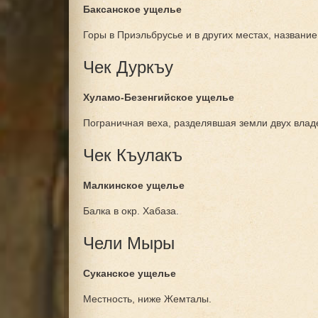
Баксанское ущелье
Горы в Приэльбрусье и в других местах, название
Чек Дуркъу
Хуламо-Безенгийское ущелье
Пограничная веха, разделявшая земли двух владе
Чек Къулакъ
Малкинское ущелье
Балка в окр. Хабаза.
Чели Мыры
Суканское ущелье
Местность, ниже Жемталы.