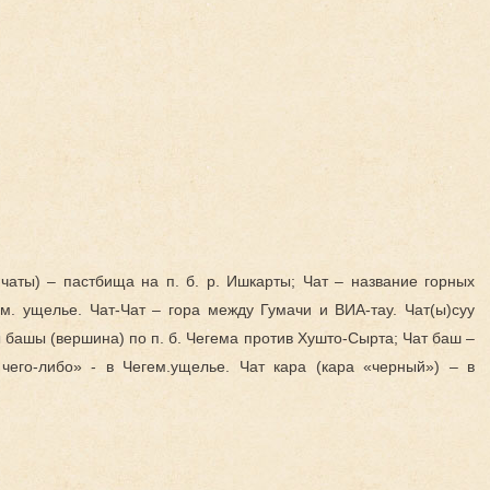
ереке
карта
.чаты) – пастбища на п. б. р. Ишкарты; Чат – название горных
м. ущелье. Чат-Чат – гора между Гумачи и ВИА-тау. Чат(ы)суу
аты башы (вершина) по п. б. Чегема против Хушто-Сырта; Чат баш –
 чего-либо» - в Чегем.ущелье. Чат кара (кара «черный») – в