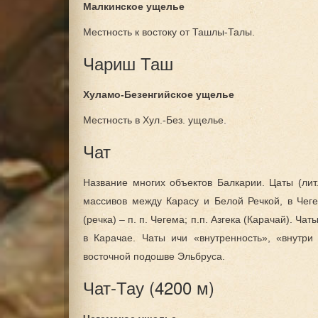
Поселения на Т
Малкинское ущелье
Местность к востоку от Ташлы-Талы.
Интерактивная 
Чариш Таш
Хуламо-Безенгийское ущелье
Местность в Хул.-Без. ущелье.
Чат
Название многих объектов Балкарии. Цаты (лит
массивов между Карасу и Белой Речкой, в Чеге
(речка) – п. п. Чегема; п.п. Азгека (Карачай). Ч
в Карачае. Чаты ичи «внутренность», «внутри
восточной подошве Эльбруса.
Чат-Тау (4200 м)