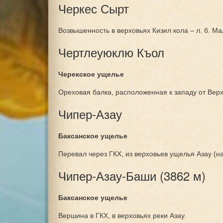
Черкес Сырт
Возвышенность в верховьях Кизил кола – л. б. Ма
Чертлеуюклю Къол
Черекское ущелье
Ореховая балка, расположенная к западу от Ве
Чипер-Азау
Баксанское ущелье
Перевал через ГКХ, из верховьев ущелья Азау (на
Чипер-Азау-Баши (3862 м)
Баксанское ущелье
Вершина в ГКХ, в верховьях реки Азау.