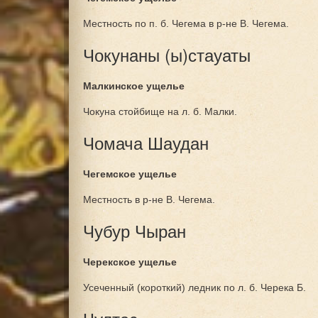
Местность по п. б. Чегема в р-не В. Чегема.
Чокунаны (ы)стауаты
Малкинское ущелье
Чокуна стойбище на л. б. Малки.
Чомача Шаудан
Чегемское ущелье
Местность в р-не В. Чегема.
Чубур Чыран
Черекское ущелье
Усеченный (короткий) ледник по л. б. Черека Б.