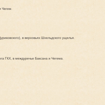
и Чегем.
Щуриковского), в верховьях Шхельдского ущелья.
га ГКХ, в междуречье Баксана и Чегема.