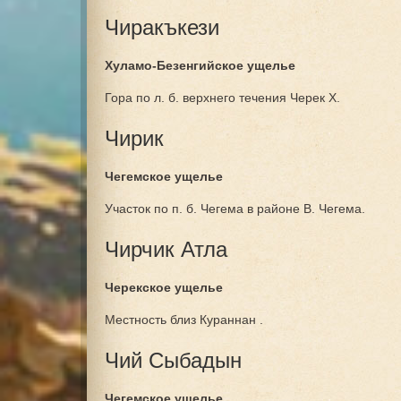
Чиракъкези
Хуламо-Безенгийское ущелье
Гора по л. б. верхнего течения Черек Х.
Чирик
Чегемское ущелье
Участок по п. б. Чегема в районе В. Чегема.
Чирчик Атла
Черекское ущелье
Местность близ Кураннан .
Чий Сыбадын
Чегемское ущелье