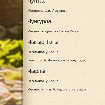
Чултас
Местность близ Лескена .
Чунгурла
Местность в районе Белой Речки.
Чыгыр Тагы
Чегемское ущелье
Гора по п. б. Чегема, выше водопада.
Чырпы
Чегемское ущелье
Местность на п. б. верхнего Чегема Б.