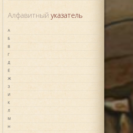
Алфавитный
 указатель
А
Б
В
Г
Д
Ё
Ж
З
И
К
Л
М
Н