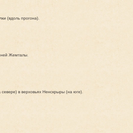
лки (вдоль прогона).
рхней Жемталы.
 севере) в верховьях Ненскрыры (на юге).