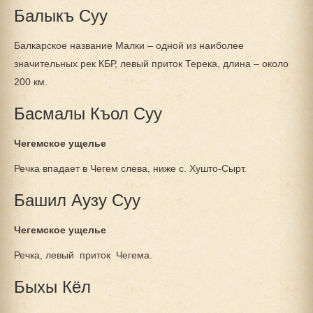
Балыкъ Суу
Балкарское название Малки – одной из наиболее
значительных рек КБР, левый приток Терека, длина – около
200 км.
Басмалы Къол Суу
Чегемское ущелье
Речка впадает в Чегем слева, ниже с. Хушто-Сырт.
Башил Аузу Суу
Чегемское ущелье
Речка, левый приток Чегема.
Быхы Кёл