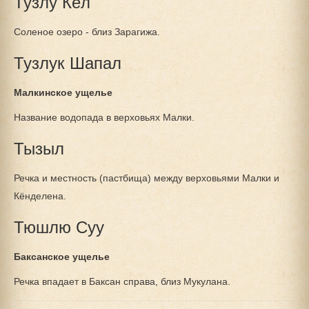
Тузлу Кёл
Соленое озеро - близ Зарагижа.
Тузлук Шапал
Малкинское ущелье
Название водопада в верховьях Малки.
Тызыл
Речка и местность (пастбища) между верховьями Малки и
Кёнделена.
Тюшлю Суу
Баксанское ущелье
Речка впадает в Баксан справа, близ Мукулана.