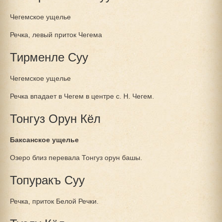
Чегемское ущелье
Речка, левый приток Чегема
Тирменле Суу
Чегемское ущелье
Речка впадает в Чегем в центре с. Н. Чегем.
Тонгуз Орун Кёл
Баксанское ущелье
Озеро близ перевала Тонгуз орун башы.
Топуракъ Суу
Речка, приток Белой Речки.