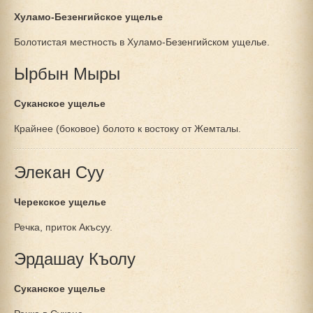
Хуламо-Безенгийское ущелье
Болотистая местность в Хуламо-Безенгийском ущелье.
Ырбын Мыры
Суканское ущелье
Крайнее (боковое) болото к востоку от Жемталы.
Элекан Суу
Черекское ущелье
Речка, приток Акъсуу.
Эрдашау Къолу
Суканское ущелье