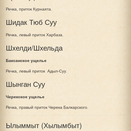
Речка, приток Курнаята.
Шидак Тюб Суу
Речка, левый приток Харбаза.
Шхелди/Шхельда
Баксанское ущелье
Речка, левый приток Адыл-Суу.
Шынган Суу
Черекское ущелье
Речка, правый приток Черека Балкарского.
Ылыммыт (Хылымбыт)