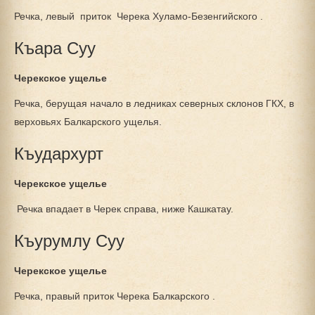
Речка, левый приток Черека Хуламо-Безенгийского .
Къара Суу
Черекское ущелье
Речка, берущая начало в ледниках северных склонов ГКХ, в
верховьях Балкарского ущелья.
Къудархурт
Черекское ущелье
Речка впадает в Черек справа, ниже Кашкатау.
Къурумлу Суу
Черекское ущелье
Речка, правый приток Черека Балкарского .