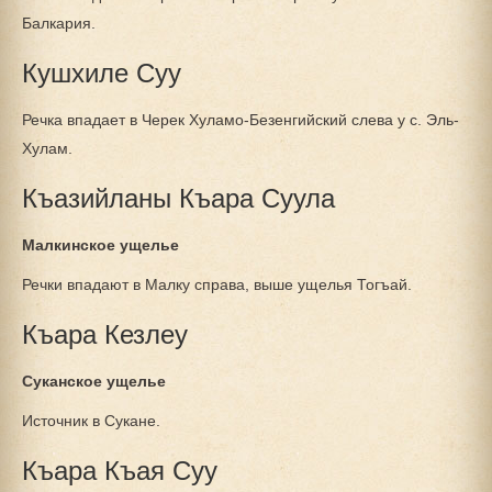
Балкария.
Кушхиле Суу
Речка впадает в Черек Хуламо-Безенгийский слева у с. Эль-
Хулам.
Къазийланы Къара Суула
Малкинское ущелье
Речки впадают в Малку справа, выше ущелья Тогъай.
Къара Кезлеу
Суканское ущелье
Источник в Сукане.
Къара Къая Суу