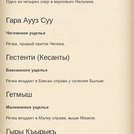
Одно из четырех озер в верховьях Нальчика.
Гара Аууз Суу
Чегемское ущелье
Речка, правый приток Чегема.
Гестенти (Кесанты)
Баксанское ущелье
Речка впадает в Баксан справа у селения Былым.
Гетмыш
Малкинское ущелье
Речка впадает в Малку справа, выше Мазехи.
Гыры Къырыкъ