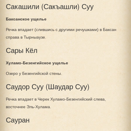
Сакашили (Сакъашли) Суу
Баксанское ущелье
Речка впадает (слившись с другими речушками) в Баксан
справа в Тырныаузе.
Сары Кёл
Хуламо-Безенгийское ущелье
Озеро у Безенгийской стены.
Саудор Суу (Шаудар Суу)
Речка впадает в Черек Хуламо-Безенгийский слева,
восточнее Эль-Хулама.
Сауран