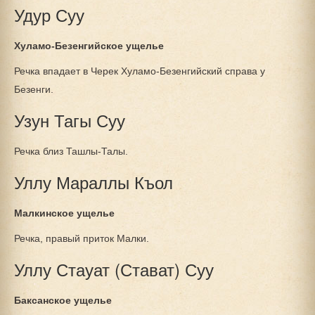
Удур Суу
Хуламо-Безенгийское ущелье
Речка впадает в Черек Хуламо-Безенгийский справа у
Безенги.
Узун Тагы Суу
Речка близ Ташлы-Талы.
Уллу Мараллы Къол
Малкинское ущелье
Речка, правый приток Малки.
Уллу Стауат (Стават) Суу
Баксанское ущелье