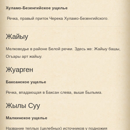
Хуламо-Безенгийское ущелье
Речка, правый приток Черека Хуламо-Безенгийского.
Жайыу
Мелководье в районе Белой речки. Здесь же: Жайыу башы,
Огъары арт жайыу.
Жуарген
Баксанское ущелье
Речка, впадающая в Баксан слева, выше Былыма.
Жылы Суу
Малкинское ущелье
Название теплых (целебных) источников у подножия