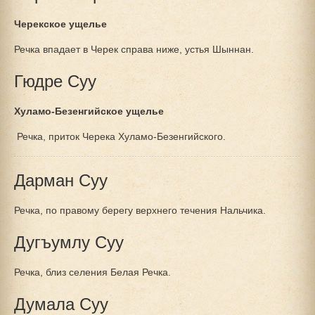
Черекское ущелье
Речка впадает в Черек справа ниже, устья Шыннан.
Гюдре Суу
Хуламо-Безенгийское ущелье
Речка, приток Черека Хуламо-Безенгийского.
Дарман Суу
Речка, по правому берегу верхнего течения Нальчика.
Дугъумлу Суу
Речка, близ селения Белая Речка.
Думала Суу