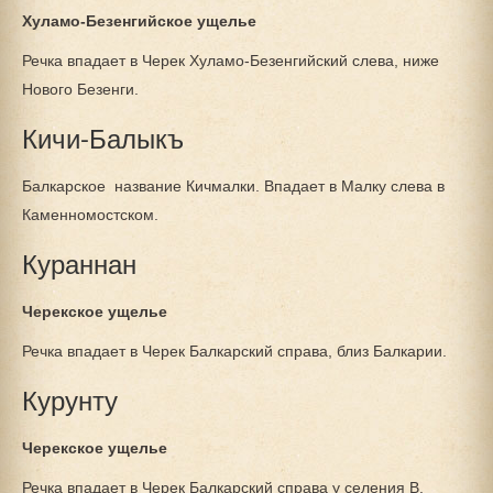
Хуламо-Безенгийское ущелье
Речка впадает в Черек Хуламо-Безенгийский слева, ниже
Нового Безенги.
Кичи-Балыкъ
Балкарское название Кичмалки. Впадает в Малку слева в
Каменномостском.
Кураннан
Черекское ущелье
Речка впадает в Черек Балкарский справа, близ Балкарии.
Курунту
Черекское ущелье
Речка впадает в Черек Балкарский справа у селения В.