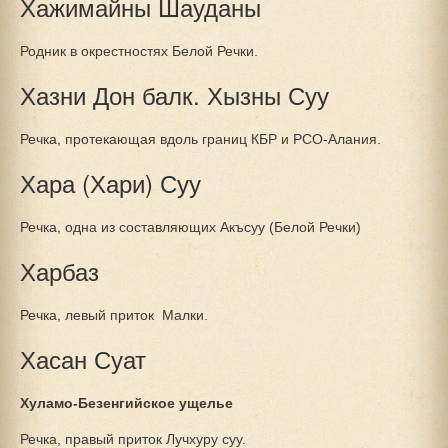
Хажимайны Шауданы
Родник в окрестностях Белой Речки.
Хазни Дон балк. Хызны Суу
Речка, протекающая вдоль границ КБР и РСО-Алания.
Хара (Хари) Суу
Речка, одна из составляющих Акъсуу (Белой Речки)
Харбаз
Речка, левый приток Малки.
Хасан Суат
Хуламо-Безенгийское ущелье
Речка, правый приток Лучхуру суу.