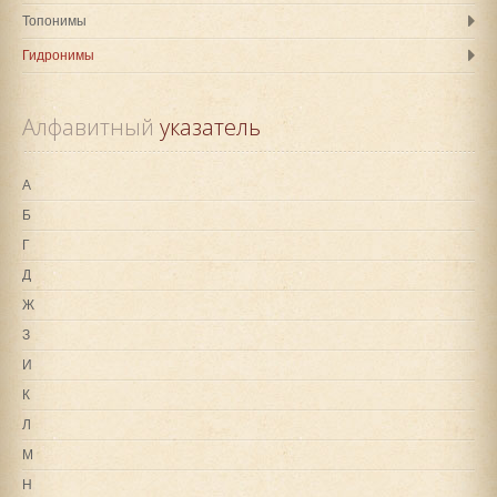
Топонимы
Гидронимы
Алфавитный
 указатель
А
Б
Г
Д
Ж
З
И
К
Л
М
Н