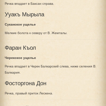
Речка впадает в Баксан справа.
Ууакъ Мырыла
Суканское ущелье
Мелкие болота к северу от В. Жемталы.
Фаран Къол
Черекское ущелье
Речка впадает в Черек Балкарский слева, ниже селения В.
Балкария.
Фосторгона Дон
Речка, правый приток Лескена.