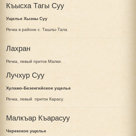
Къысха Тагы Суу
Ущелье Хызны Суу
Речка в районе с. Ташлы-Тала.
Лахран
Речка, левый приток Малки.
Лучхур Суу
Хуламо-Безенгийское ущелье
Речка, левый приток Карасу.
Малкъар Къарасуу
Черекское ущелье