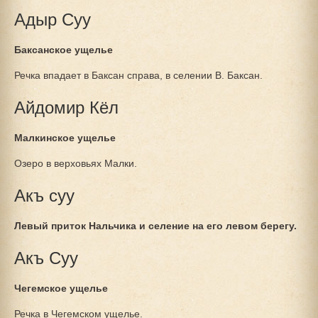
Адыр Суу
Баксанское ущелье
Речка впадает в Баксан справа, в селении В. Баксан.
Айдомир Кёл
Малкинское ущелье
Озеро в верховьях Малки.
Акъ суу
Левый приток Нальчика и селение на его левом берегу.
Акъ Суу
Чегемское ущелье
Речка в Чегемском ущелье.