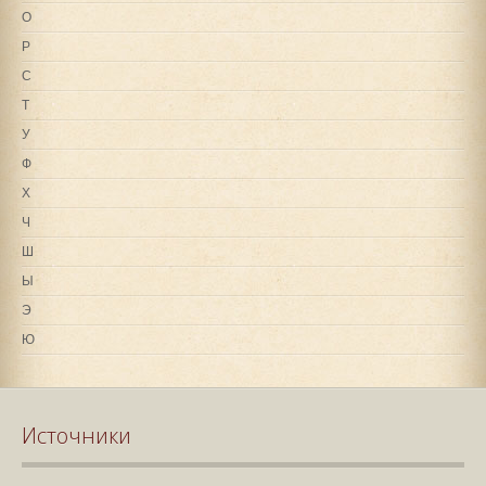
О
Р
С
Т
У
Ф
Х
Ч
Ш
Ы
Э
Ю
Источники