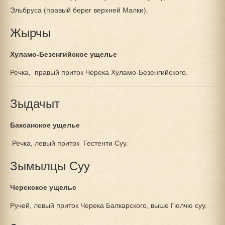
Эльбруса (правый берег верхней Малки).
Жырчы
Хуламо-Безенгийское ущелье
Речка, правый приток Черека Хуламо-Безенгийского.
Зыдачыт
Баксанское ущелье
Речка, левый приток Гестенти Суу.
Зымылцы Суу
Черекское ущелье
Ручей, левый приток Черека Балкарского, выше Гюлчю суу.