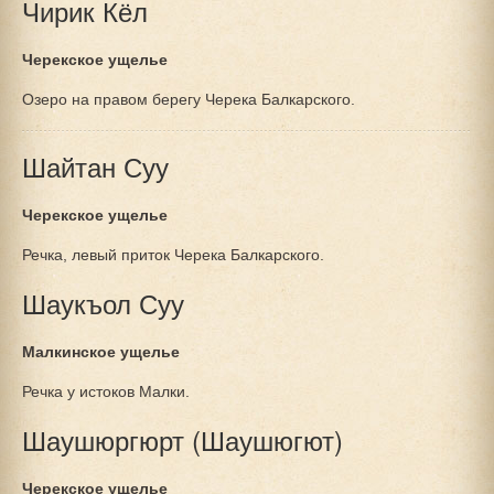
Чирик Кёл
Черекское ущелье
Озеро на правом берегу Черека Балкарского.
Шайтан Суу
Черекское ущелье
Речка, левый приток Черека Балкарского.
Шаукъол Суу
Малкинское ущелье
Речка у истоков Малки.
Шаушюргюрт (Шаушюгют)
Черекское ущелье