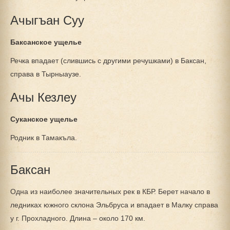
Ачыгъан Суу
Баксанское ущелье
Речка впадает (слившись с другими речушками) в Баксан,
справа в Тырныаузе.
Ачы Кезлеу
Суканское ущелье
Родник в Тамакъла.
Баксан
Одна из наиболее значительных рек в КБР. Берет начало в
ледниках южного склона Эльбруса и впадает в Малку справа
у г. Прохладного. Длина – около 170 км.