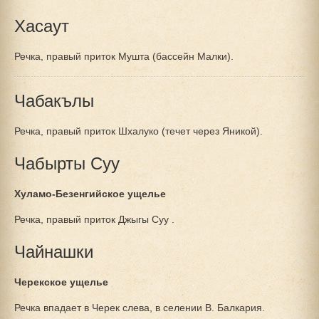
Хасаут
Речка, правый приток Мушта (бассейн Малки).
Чабакълы
Речка, правый приток Шхалуко (течет через Яникой).
Чабырты Суу
Хуламо-Безенгийское ущелье
Речка, правый приток Джыгы Суу .
Чайнашки
Черекское ущелье
Речка впадает в Черек слева, в селении В. Балкария.