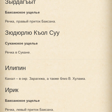
Зырдагъыт
Баксанское ущелье
Речка, правый приток Баксана.
Зюдюрлю Къол Суу
Суканское ущелье
Речка в Сукане.
Илипин
Канал – в окр. Зарагижа, а также близ В. Хулама.
Ирик
Баксанское ущелье
Речка, левый приток Баксана.