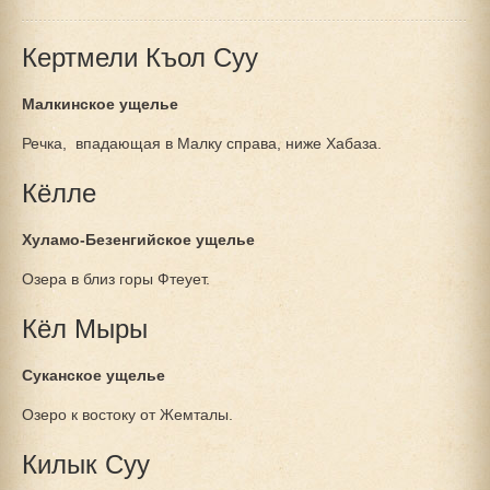
Кертмели Къол Суу
Малкинское ущелье
Речка, впадающая в Малку справа, ниже Хабаза.
Кёлле
Хуламо-Безенгийское ущелье
Озера в близ горы Фтеует.
Кёл Мыры
Суканское ущелье
Озеро к востоку от Жемталы.
Килык Суу