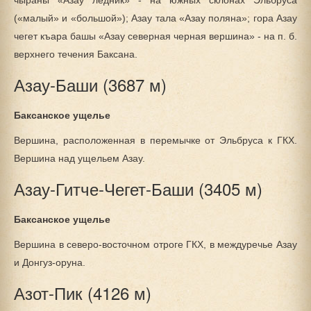
чыраны «Азау ледник» - на южных склонах Эльбруса
(«малый» и «большой»); Азау тала «Азау поляна»; гора Азау
чегет къара башы «Азау северная черная вершина» - на п. б.
верхнего течения Баксана.
Азау-Баши (3687 м)
Баксанское ущелье
Вершина, расположенная в перемычке от Эльбруса к ГКХ.
Вершина над ущельем Азау.
Азау-Гитче-Чегет-Баши (3405 м)
Баксанское ущелье
Вершина в северо-восточном отроге ГКХ, в междуречье Азау
и Донгуз-оруна.
Азот-Пик (4126 м)