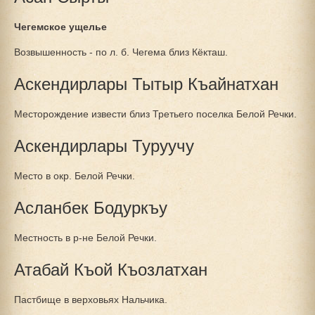
Чегемское ущелье
Возвышенность - по л. б. Чегема близ Кёкташ.
Аскендирлары Тытыр Къайнатхан
Месторождение извести близ Третьего поселка Белой Речки.
Аскендирлары Туруучу
Место в окр. Белой Речки.
Асланбек Бодуркъу
Местность в р-не Белой Речки.
Атабай Къой Къозлатхан
Пастбище в верховьях Нальчика.