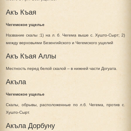
Акъ Къая
Чегемское ущелье
Название скалы :1) на л. б. Чегема выше с. Хушто-Сырт; 2)
между верховьями Безенгийского и Чегемского ущелий
Акъ Къая Аллы
Местность перед белой скалой – в нижней части Догуата.
Акъла
Чегемское ущелье
Скалы, обрывы, расположенные по л.б. Чегема, против с.
Хушто-Сырт.
Акъла Дорбуну