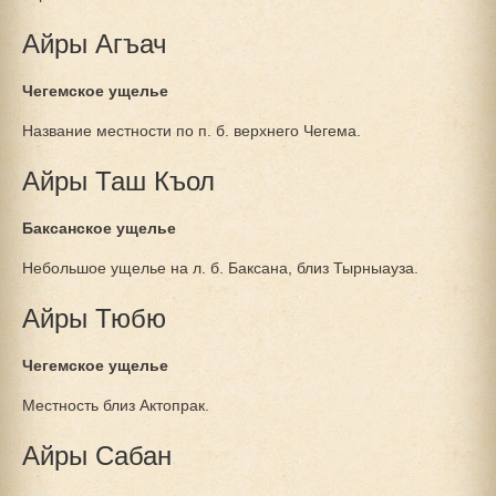
Айры Агъач
Чегемское ущелье
Название местности по п. б. верхнего Чегема.
Айры Таш Къол
Баксанское ущелье
Небольшое ущелье на л. б. Баксана, близ Тырныауза.
Айры Тюбю
Чегемское ущелье
Местность близ Актопрак.
Айры Сабан