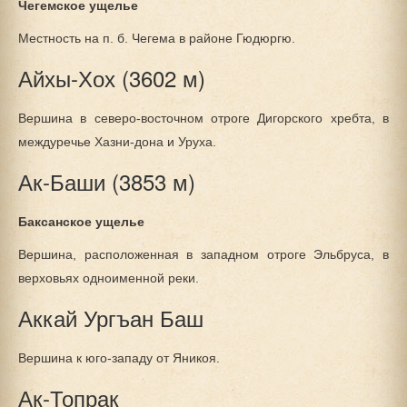
Чегемское ущелье
Местность на п. б. Чегема в районе Гюдюргю.
Айхы-Хох (3602 м)
Вершина в северо-восточном отроге Дигорского хребта, в
междуречье Хазни-дона и Уруха.
Ак-Баши (3853 м)
Баксанское ущелье
Вершина, расположенная в западном отроге Эльбруса, в
верховьях одноименной реки.
Аккай Ургъан Баш
Вершина к юго-западу от Яникоя.
Ак-Топрак