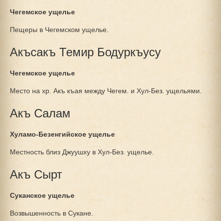
Чегемское ущелье
Пещеры в Чегемском ущелье.
Акъсакъ Темир Бодуркъусу
Чегемское ущелье
Место на хр. Акъ къая между Чегем. и Хул-Без. ущельями.
Акъ Салам
Хуламо-Безенгийское ущелье
Местность близ Джуушху в Хул-Без. ущелье.
Акъ Сырт
Суканское ущелье
Возвышенность в Сукане.