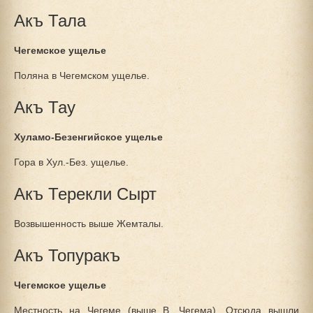
Акъ Тала
Чегемское ущелье
Поляна в Чегемском ущелье.
Акъ Тау
Хуламо-Безенгийское ущелье
Гора в Хул.-Без. ущелье.
Акъ Терекли Сырт
Возвышенность выше Жемталы.
Акъ Топуракъ
Чегемское ущелье
Местность на Чегеме (выше В. Чегема). Отсюда вышли