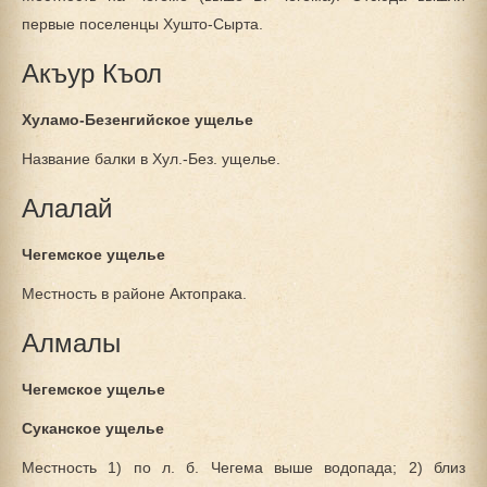
первые поселенцы Хушто-Сырта.
Акъур Къол
Хуламо-Безенгийское ущелье
Название балки в Хул.-Без. ущелье.
Алалай
Чегемское ущелье
Местность в районе Актопрака.
Алмалы
Чегемское ущелье
Суканское ущелье
Местность 1) по л. б. Чегема выше водопада; 2) близ