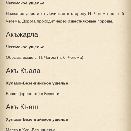
Чегемское ущелье
Название дороги от Лечинкая в сторону Н. Чегема по л. б.
Чегема. Дорога проходит через известняковые породы.
Акъжарла
Чегемское ущелье
Обрывы выше с. Н. Чегем (п. б. Чегема).
Акъ Къала
Хуламо-Безенгийское ущелье
Башня (крепость) в Безенги.
Акъ Къаш
Хуламо-Безенгийское ущелье
Место в Хул.-Без. ущелье.