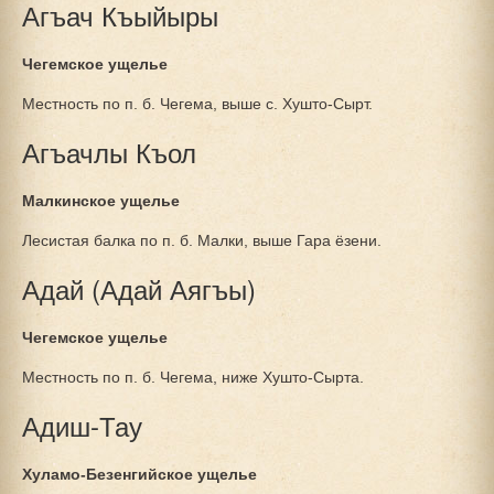
Агъач Къыйыры
Чегемское ущелье
Местность по п. б. Чегема, выше с. Хушто-Сырт.
Агъачлы Къол
Малкинское ущелье
Лесистая балка по п. б. Малки, выше Гара ёзени.
Адай (Адай Аягъы)
Чегемское ущелье
Местность по п. б. Чегема, ниже Хушто-Сырта.
Адиш-Тау
Хуламо-Безенгийское ущелье