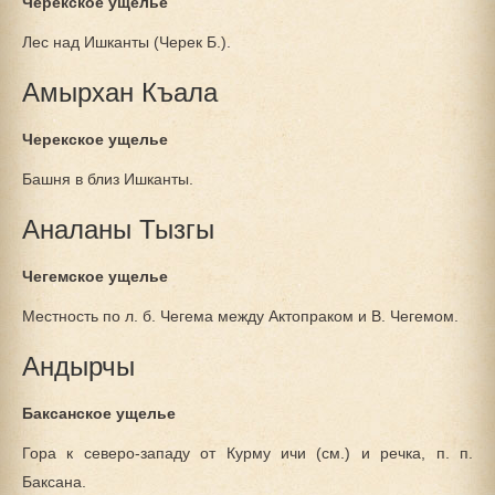
Черекское ущелье
Лес над Ишканты (Черек Б.).
Амырхан Къала
Черекское ущелье
Башня в близ Ишканты.
Аналаны Тызгы
Чегемское ущелье
Местность по л. б. Чегема между Актопраком и В. Чегемом.
Андырчы
Баксанское ущелье
Гора к северо-западу от Курму ичи (см.) и речка, п. п.
Баксана.