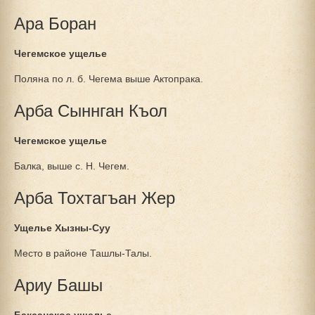
Ара Боран
Чегемское ущелье
Поляна по л. б. Чегема выше Актопрака.
Арба Сыннган Къол
Чегемское ущелье
Балка, выше с. Н. Чегем.
Арба Тохтагъан Жер
Ущелье Хызны-Суу
Место в районе Ташлы-Талы.
Ариу Башы