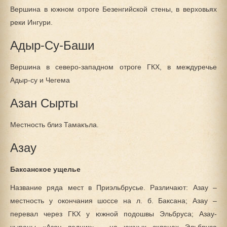
Вершина в южном отроге Безенгийской стены, в верховьях
реки Ингури.
Адыр-Су-Баши
Вершина в северо-западном отроге ГКХ, в междуречье
Адыр-су и Чегема
Азан Сырты
Местность близ Тамакъла.
Азау
Баксанское ущелье
Название ряда мест в Приэльбрусье. Различают: Азау –
местность у окончания шоссе на л. б. Баксана; Азау –
перевал через ГКХ у южной подошвы Эльбруса; Азау-