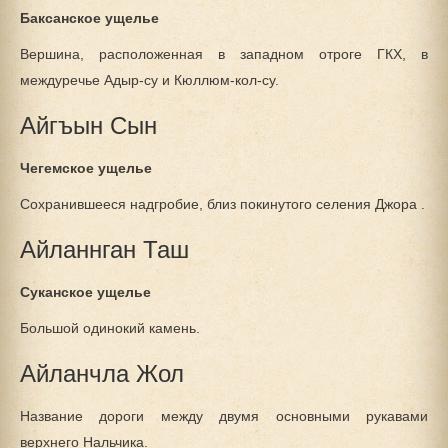
Баксанское ущелье
Вершина, расположенная в западном отроге ГКХ, в
междуречье Адыр-су и Кюллюм-кол-су.
Айгъын Сын
Чегемское ущелье
Сохранившееся надгробие, близ покинутого селения Джора .
Айланнган Таш
Суканское ущелье
Большой одинокий камень.
Айланчла Жол
Название дороги между двумя основными рукавами
верхнего Нальчика.