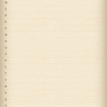
Ж
З
И
К
Л
М
Н
О
П
Р
С
Т
У
Ф
Х
Ц
Ч