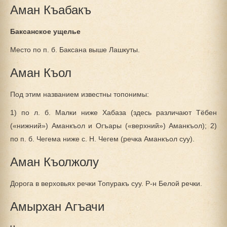
Аман Къабакъ
Баксанское ущелье
Место по п. б. Баксана выше Лашкуты.
Аман Къол
Под этим названием известны топонимы:
1) по л. б. Малки ниже Хабаза (здесь различают Тёбен
(«нижний») Аманкъол и Огъары («верхний») Аманкъол); 2)
по п. б. Чегема ниже с. Н. Чегем (речка Аманкъол суу).
Аман Къолжолу
Дорога в верховьях речки Топуракъ суу. Р-н Белой речки.
Амырхан Агъачи