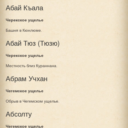
Абай Къала
Черекское ущелье
Башня в Кюнлюме.
Абай Тюз (Тюзю)
Черекское ущелье
Местность близ Кураннана.
Абрам Учхан
Чегемское ущелье
Обрыв в Чегемском ущелье.
Абсолту
Чегемское ущелье