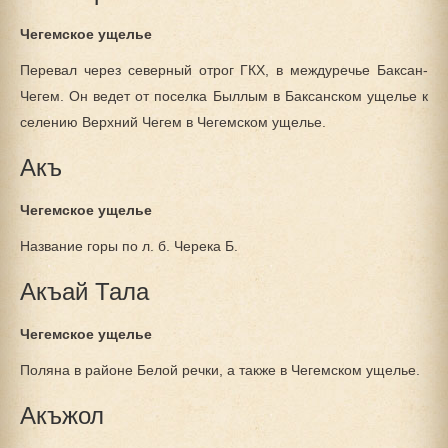
Чегемское ущелье
Перевал через северный отрог ГКХ, в междуречье Баксан-
Чегем. Он ведет от поселка Быллым в Баксанском ущелье к
селению Верхний Чегем в Чегемском ущелье.
Акъ
Чегемское ущелье
Название горы по л. б. Черека Б.
Акъай Тала
Чегемское ущелье
Поляна в районе Белой речки, а также в Чегемском ущелье.
Акъжол