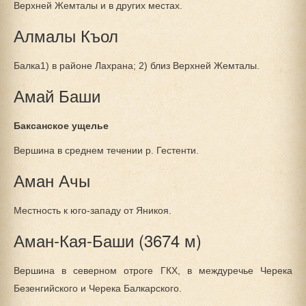
Верхней Жемталы и в других местах.
Алмалы Къол
Балка1) в районе Лахрана; 2) близ Верхней Жемталы.
Амай Баши
Баксанское ущелье
Вершина в среднем течении р. Гестенти.
Аман Ачы
Местность к юго-западу от Яникоя.
Аман-Кая-Баши (3674 м)
Вершина в северном отроге ГКХ, в междуречье Черека
Безенгийского и Черека Балкарского.