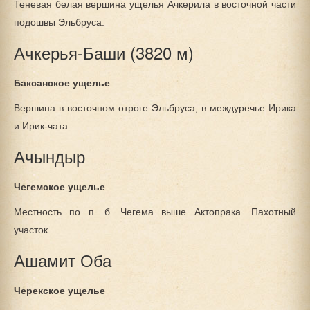
Теневая белая вершина ущелья Ачкерила в восточной части
подошвы Эльбруса.
Ачкерья-Баши (3820 м)
Баксанское ущелье
Вершина в восточном отроге Эльбруса, в междуречье Ирика
и Ирик-чата.
Ачындыр
Чегемское ущелье
Местность по п. б. Чегема выше Актопрака. Пахотный
участок.
Ашамит Оба
Черекское ущелье