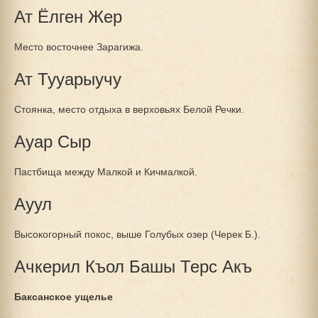
Ат Ёлген Жер
Место восточнее Зарагижа.
Ат Тууарыучу
Стоянка, место отдыха в верховьях Белой Речки.
Ауар Сыр
Пастбища между Малкой и Кичмалкой.
Ауул
Высокогорный покос, выше Голубых озер (Черек Б.).
Ачкерил Къол Башы Терс Акъ
Баксанское ущелье