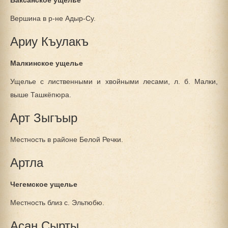
Баксанское ущелье
Вершина в р-не Адыр-Су.
Ариу Къулакъ
Малкинское ущелье
Ущелье с лиственными и хвойными лесами, л. б. Малки,
выше Ташкёпюра.
Арт Зыгъыр
Местность в районе Белой Речки.
Артла
Чегемское ущелье
Местность близ с. Эльтюбю.
Асан Сырты