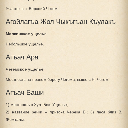
Участок в с. Верхний Чегем.
Агойлагъа Жол Чыкъгъан Къулакъ
Малкинское ущелье
Небольшое ущелье.
Агъач Ара
Чегемское ущелье
Местность на правом берегу Чегема, выше с Н. Чегем.
Агъач Баши
1) местность в Хул.-Без. Ущелье;
2) название речки – притока Черека Б.; 3) леса близ В.
Жемталы.