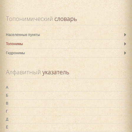
Топонимический
 словарь
Населенные пункты
Топонимы
Гидронимы
Алфавитный
 указатель
А
Б
В
Г
Д
Ё