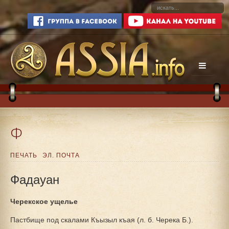
Ф
ПЕЧАТЬ
ЭЛ. ПОЧТА
Фадауан
Черекское ущелье
Пастбище под скалами Къызыл къая (л. б. Черека Б.).