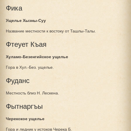
Фика
Ущелье Хызны-Суу
Название местности к востоку от Ташлы-Талы.
Фтеует Къая
Хуламо-Безенгийское ущелье
Гора в Хул.-Без. ущелье.
Фуданс
Местность близ Н. Лескена.
Фытнаргъы
Черекское ущелье
Гора и ледник у истоков Черека Б.