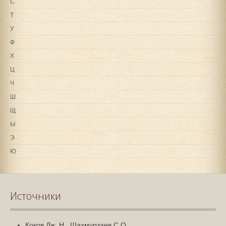
С
Т
У
Ф
Х
Ц
Ч
Ш
Щ
Ы
Э
Ю
Источники
Коков Дж. Н., Шахмурзаев С.О.