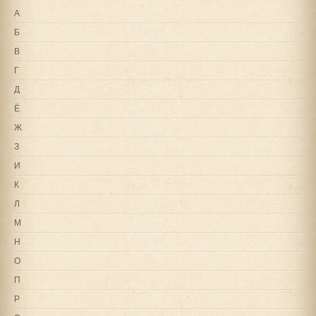
А
Б
В
Г
Д
Ё
Ж
З
И
К
Л
М
Н
О
П
Р