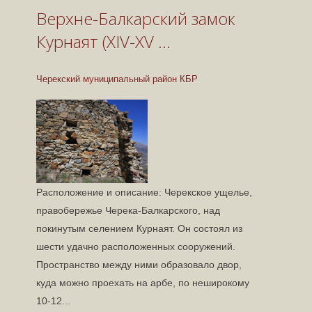
Верх
Верхне-Балкарский замок
дом
Курнаят (XIV-XV …
Черекск
Черекский муниципальный район КБР
Расположение и описание: Черекское ущелье,
правобережье Черека-Балкарского, над
покинутым селением Курнаят. Он состоял из
шести удачно расположенных сооружений.
Пространство между ними образовало двор,
куда можно проехать на арбе, по неширокому
10-12...