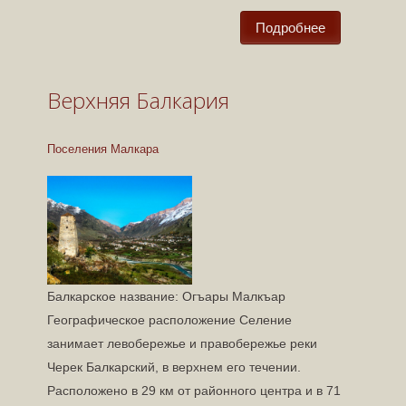
Подробнее
Балк
лет 
Верхняя Балкария
Статьи
Поселения Малкара
Балкарское название: Огъары Малкъар
Географическое расположение Селение
занимает левобережье и правобережье реки
Черек Балкарский, в верхнем его течении.
Расположено в 29 км от районного центра и в 71