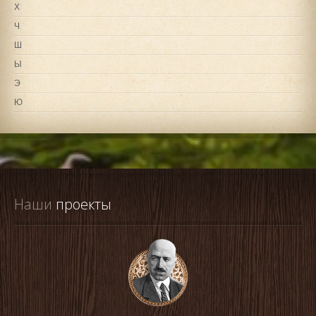
Х
Ч
Ш
Ы
Э
Ю
Наши
 проекты