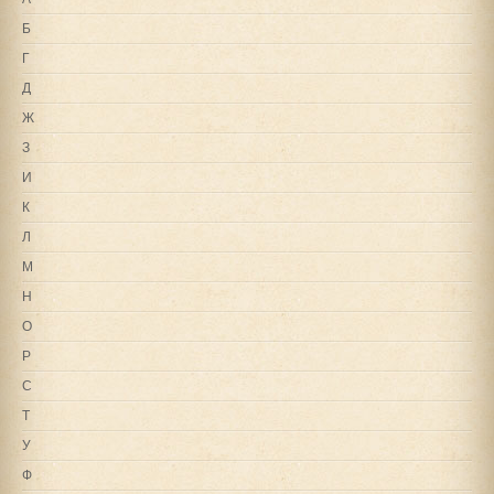
Б
Г
Д
Ж
З
И
К
Л
М
Н
О
Р
С
Т
У
Ф