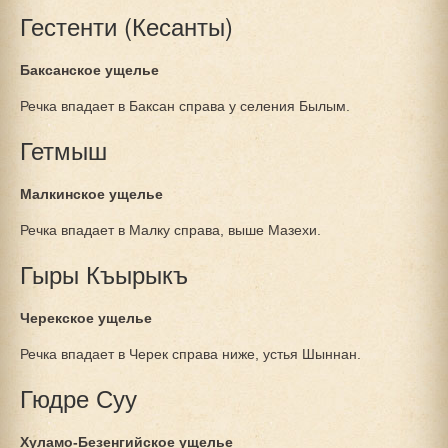
Гестенти (Кесанты)
Баксанское ущелье
Речка впадает в Баксан справа у селения Былым.
Гетмыш
Малкинское ущелье
Речка впадает в Малку справа, выше Мазехи.
Гыры Къырыкъ
Черекское ущелье
Речка впадает в Черек справа ниже, устья Шыннан.
Гюдре Суу
Хуламо-Безенгийское ущелье