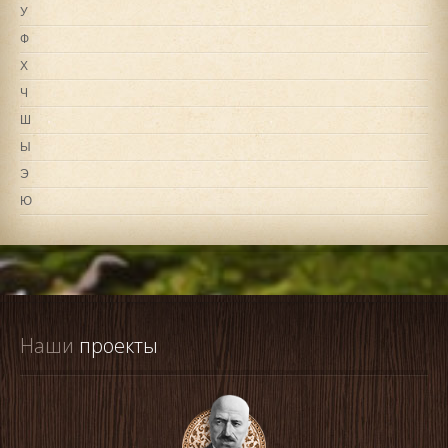
У
Ф
Х
Ч
Ш
Ы
Э
Ю
Наши
 проекты