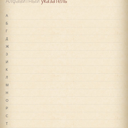
Алфавитный
 указатель
А
Б
Г
Д
Ж
З
И
К
Л
М
Н
О
Р
С
Т