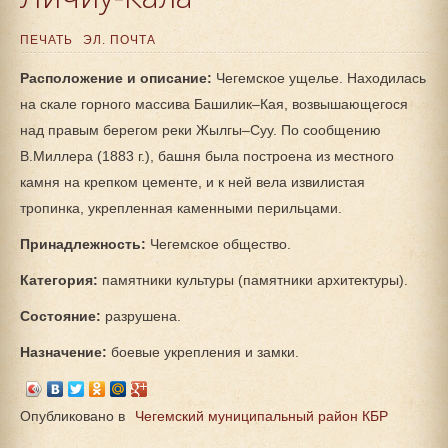
ПЕЧАТЬ
ЭЛ. ПОЧТА
Расположение и описание:
Чегемское ущелье. Находилась
на скале горного массива Башилик–Кая, возвышающегося
над правым берегом реки Жылгы–Суу. По сообщению
В.Миллера (1883 г.), башня была построена из местного
камня на крепком цементе, и к ней вела извилистая
тропинка, укрепленная каменными перильцами.
Принадлежность:
Чегемское общество.
Категория:
памятники культуры (памятники архитектуры).
Состояние:
разрушена.
Назначение:
боевые укрепления и замки.
Опубликовано в
Чегемский муниципальный район КБР