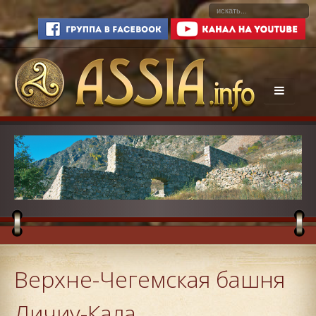
Верхне-Чегемская башня
Личиу-Кала