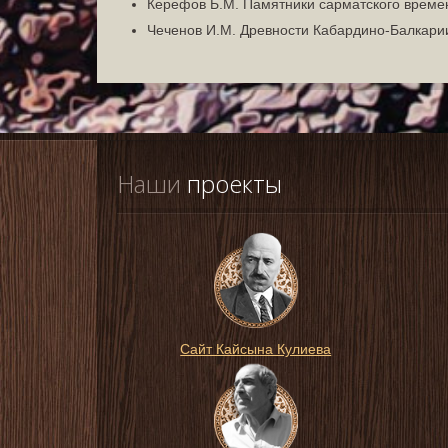
Керефов Б.М. Памятники сарматского времени
Чеченов И.М. Древности Кабардино-Балкарии.
Наши
 проекты
Сайт Кайсына Кулиева