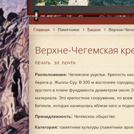
Поселения на Т
Интерактивная 
Главная
Памятники
Башни
Верхне-Чеге
Верхне-Чегемская кр
ПЕЧАТЬ
ЭЛ. ПОЧТА
Расположение:
Чегемское ущелье. Крепость нахо
берега р. Жылгы-Суу. В 300 м восточнее городищ
круглого в плане фундамента диаметром около 2
материала. Это крепостное сооружение, по всем
Битикле, которая начиналась вблизи него и подн
Принадлежность:
Чегемское общество.
Категория:
памятники культуры (памятники архит