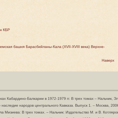
н КБР
емская башня Барасбийланы-Кала (XVII-XVIII века)
Верхне-
Наверх
ах Кабардино-Балкарии в 1972-1979 гг. В трех томах – Нальчик, Эл
 наследие народов центрального Кавказа. Выпуск 1. – Москва, 2006 
 Мизиева: В трех томах. – Нальчик: Издательство М. и В. Котляров