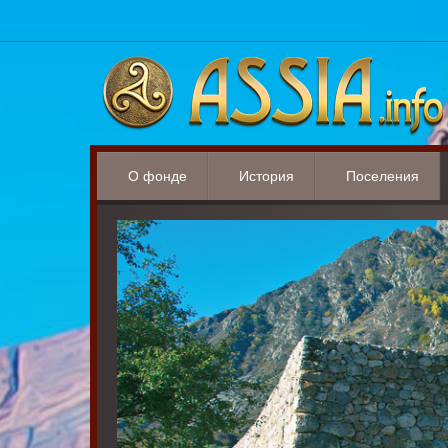
О фонде
История
Поселения
Цели и задачи
История народа
О проекте «По
Команда
Пять Горских обществ
Поселения Мал
Раскрываемая информация
Административное устройство
Поселения Хула
Наши проекты
Поселения Чег
Контакты
Поселения Бак
Поселения Мал