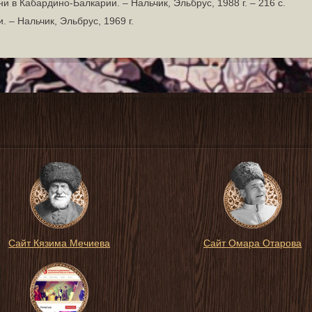
 в Кабардино-Балкарии. – Нальчик, Эльбрус, 1988 г. – 216 с.
 – Нальчик, Эльбрус, 1969 г.
Сайт Кязима Мечиева
Сайт Омара Отарова