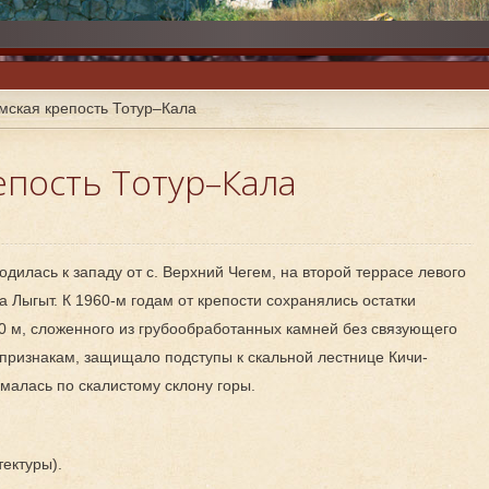
ереке
карта
мская крепость Тотур–Кала
епость Тотур–Кала
дилась к западу от с. Верхний Чегем, на второй террасе левого
а Лыгыт. К 1960-м годам от крепости сохранялись остатки
0 м, сложенного из грубообработанных камней без связующего
 признакам, защищало подступы к скальной лестнице Кичи-
ималась по скалистому склону горы.
ектуры).