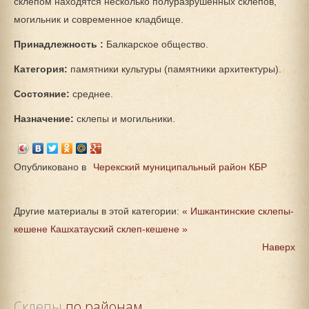
склепом находятся несколько полуразрушенных склепов,
могильник и современное кладбище.
Принадлежность :
Балкарское общество.
Категория:
памятники культуры (памятники архитектуры).
Состояние:
среднее.
Назначение:
склепы и могильники.
Опубликовано в
Черекский муниципальный район КБР
Другие материалы в этой категории:
« Ишкантинские склепы-
кешене
Кашхатауский склеп-кешене »
Наверх
Склепы
 по районам