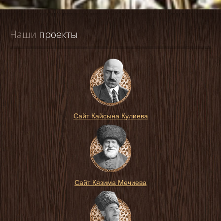
Наши
 проекты
Сайт Кайсына Кулиева
Сайт Кязима Мечиева