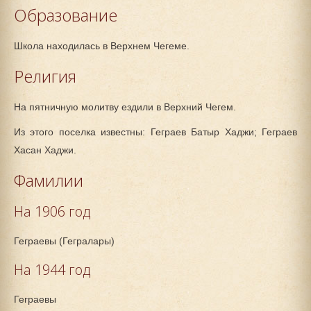
Образование
Школа находилась в Верхнем Чегеме.
Религия
На пятничную молитву ездили в Верхний Чегем.
Из этого поселка известны: Геграев Батыр Хаджи; Геграев
Хасан Хаджи.
Фамилии
На 1906 год
Геграевы (Гегралары)
На 1944 год
Геграевы