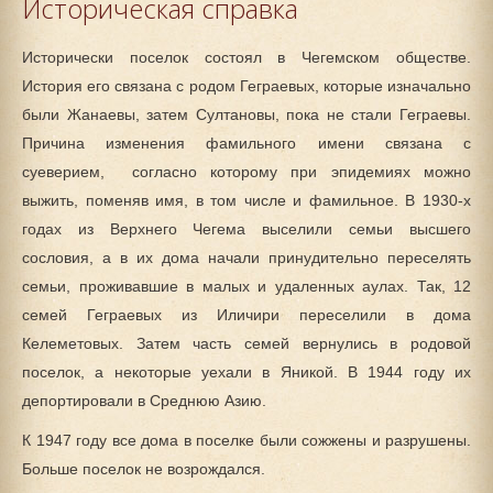
Историческая справка
Исторически поселок состоял в Чегемском обществе.
История его связана с родом Геграевых, которые изначально
были Жанаевы, затем Султановы, пока не стали Геграевы.
Причина изменения фамильного имени связана с
суеверием, согласно которому при эпидемиях можно
выжить, поменяв имя, в том числе и фамильное. В 1930-х
годах из Верхнего Чегема выселили семьи высшего
сословия, а в их дома начали принудительно переселять
семьи, проживавшие в малых и удаленных аулах. Так, 12
семей Геграевых из Иличири переселили в дома
Келеметовых. Затем часть семей вернулись в родовой
поселок, а некоторые уехали в Яникой. В 1944 году их
депортировали в Среднюю Азию.
К 1947 году все дома в поселке были сожжены и разрушены.
Больше поселок не возрождался.