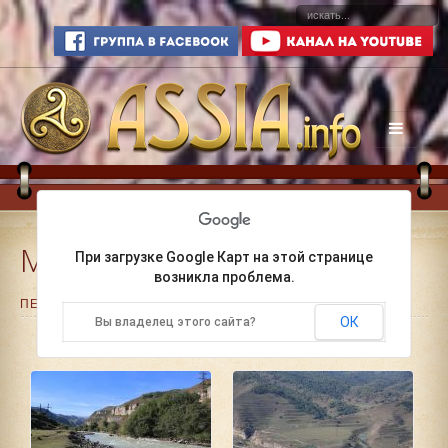
Мамашевский на Баксане
При загрузке Google Карт на этой странице
возникла проблема.
ПЕЧАТЬ
ЭЛ. ПОЧТА
ОК
Вы владелец этого сайта?