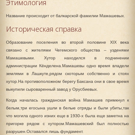
Этимология
Название происходит от балкарской фамилии Мамашевых.
Историческая справка
Образование поселения во второй половине XIX века
связано с жителями Чегемского общества – узденями
Мамашевыми. Хутор находился в подчинении
администрации Кёнделена.Мамашевы одно время владели
землями в Лашкуте,рядом скоторым собственно и стоях
хутор.На противоположном берегу Баксана они в свое время
выкупили сыроваренный завод у Орусбиевых.
Когда началась гражданская война Мамашев примкнул к
белым,три егосына ушли в белые отряды и были убиты,так
что могила одного изних еще в 1930-х была еще заметна на
пригорке рядом с хутором.Мамашевский был полностью
разрушен.Оставался лишь фундамент.