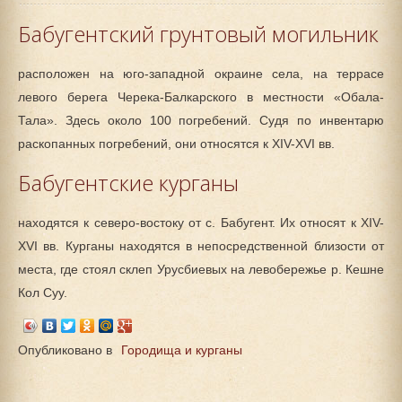
Бабугентский грунтовый могильник
расположен на юго-западной окраине села, на террасе
левого берега Черека-Балкарского в местности «Обала-
Тала». Здесь около 100 погребений. Судя по инвентарю
раскопанных погребений, они относятся к XIV-XVI вв.
Бабугентские курганы
находятся к северо-востоку от с. Бабугент. Их относят к XIV-
XVI вв. Курганы находятся в непосредственной близости от
места, где стоял склеп Урусбиевых на левобережье р. Кешне
Кол Суу.
Опубликовано в
Городища и курганы