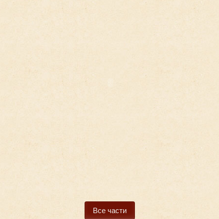
ереке
карта
Все части